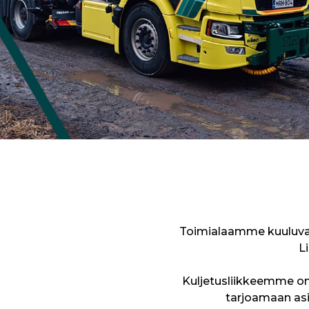
Toimialaamme kuuluvat 
L
Kuljetusliikkeemme on 
tarjoamaan asi