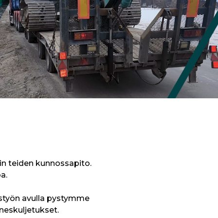
in teiden kunnossapito.
a.
eistyön avulla pystymme
neskuljetukset.