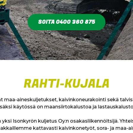
SOITA 0400 360 875
RAHTI-KUJALA
maa-aineskuljetukset, kaivinkoneurakointi sekä talvis
isäksi käytössä on maansiirtokalustoa ja lastauskalusto
yksi Isonkyrön kuljetus Oy:n osakasliikennöitsijä. Yht
akkaillemme kattavasti kaivinkonetyöt, sora- ja maa-ai