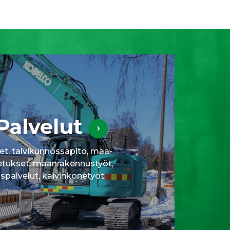
Palvelut
et, talvikunnossapito, maa-
etukset, maanrakennustyöt,
uspalvelut, kaivinkonetyöt.