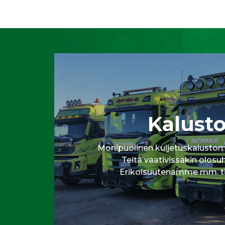
Kalust
Monipuolinen kuljetuskalusto
Teitä vaativissakin olosuh
Erikoisuutenamme mm. ti