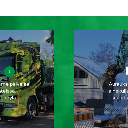
o
mme palvelee
Aurauks
teissa.
ainekulj
ehöylä.
kuljet